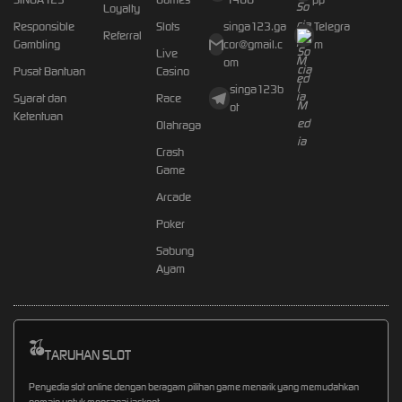
Loyalty
Responsible
Slots
singa123.ga
Telegra
Referral
Gambling
cor@gmail.c
m
Live
om
Pusat Bantuan
Casino
singa123b
Syarat dan
Race
ot
Ketentuan
Olahraga
Crash
Game
Arcade
Poker
Sabung
Ayam
TARUHAN SLOT
Penyedia slot online dengan beragam pilihan game menarik yang memudahkan
pemain untuk mencapai jackpot