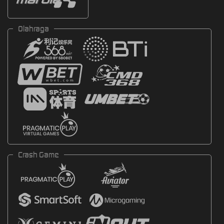
Olahraga
Crash Game