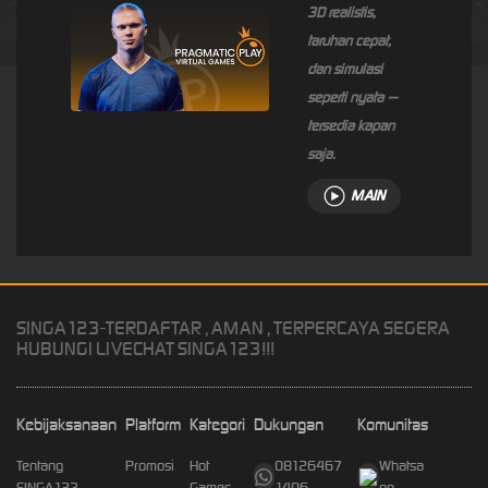
3D realistis,
taruhan cepat,
dan simulasi
seperti nyata —
tersedia kapan
saja.
MAIN
SINGA123-TERDAFTAR , AMAN , TERPERCAYA SEGERA
HUBUNGI LIVECHAT SINGA123!!!
Kebijaksanaan
Platform
Kategori
Dukungan
Komunitas
Tentang
Promosi
Hot
08126467
Whatsa
SINGA123
Games
1406
pp