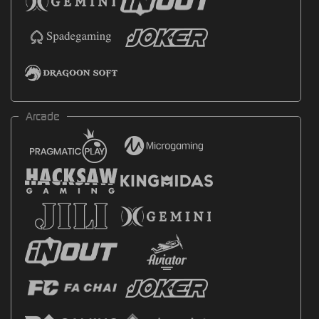
Arcade