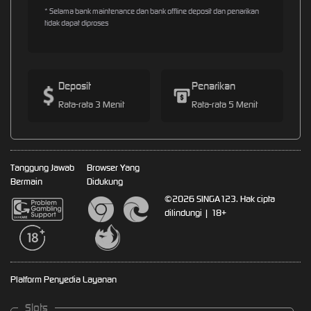
* Selama bank maintenance dan bank offline deposit dan penarikan
tidak dapat diproses
Deposit
Penarikan
Rata-rata 3 Menit
Rata-rata 5 Menit
Tanggung Jawab
Browser Yang
Bermain
Didukung
©2026 SINGA123. Hak cipta
dilindungi | 18+
Platform Penyedia Layanan
Slots