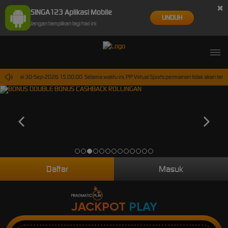
×
SINGA123 Aplikasi Mobile
UNDUH
Jangan tampilkan lagi hari ini
00 sampai 30-Sep-2026 15.00.00. Selama waktu ini, PP Virtual Sports permainan tidak akan ter
Daftar
Masuk
JACKPOT
PLAY