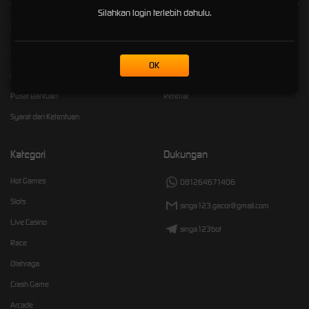
Silahkan login terlebih dahulu.
Kebijaksanaan
Platform
Tentang SINGA123
Promosi
OK
Responsible Gambling
Loyalty
Pusat Bantuan
Referral
Syarat dan Ketentuan
Kategori
Dukungan
Hot Games
081264671406
Slots
singa123.gacor@gmail.com
Live Casino
singa123bot
Race
Olahraga
Crash Game
Arcade